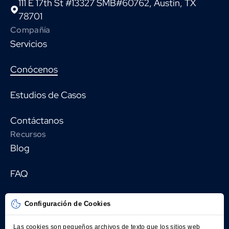
111 E 17th St #13327 SMB#60762, Austin, TX
78701
Compañía
Servicios
Conócenos
Estudios de Casos
Contáctanos
Recursos
Blog
FAQ
Política de privacidad
Configuración de Cookies
Síganos
Las cookies son pequeños archivos de texto que los sitios web